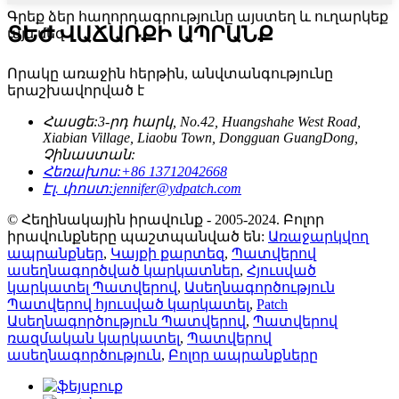
Գրեք ձեր հաղորդագրությունը այստեղ և ուղարկեք
ՏԵԺ ՎԱՃԱՌՔԻ ԱՊՐԱՆՔ
այն մեզ
Որակը առաջին հերթին, անվտանգությունը
երաշխավորված է
Հասցե:
3-րդ հարկ, No.42, Huangshahe West Road,
Xiabian Village, Liaobu Town, Dongguan GuangDong,
Չինաստան:
Հեռախոս:
+86 13712042668
Էլ. փոստ:
jennifer@ydpatch.com
© Հեղինակային իրավունք - 2005-2024. Բոլոր
իրավունքները պաշտպանված են:
Առաջարկվող
ապրանքներ
,
Կայքի քարտեզ
,
Պատվերով
ասեղնագործված կարկատներ
,
Հյուսված
կարկատել Պատվերով
,
Ասեղնագործություն
Պատվերով հյուսված կարկատել
,
Patch
Ասեղնագործություն Պատվերով
,
Պատվերով
ռազմական կարկատել
,
Պատվերով
ասեղնագործություն
,
Բոլոր ապրանքները