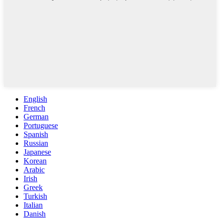
English
French
German
Portuguese
Spanish
Russian
Japanese
Korean
Arabic
Irish
Greek
Turkish
Italian
Danish