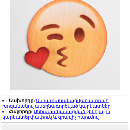
Նախորդը:
Անհատականացված ատամի
խոզանակով ասեղնագործված կարկատներ
Հաջորդը:
Անհատականացված շենիլային
կարկատել փափուկ և գրավիչ հպումով